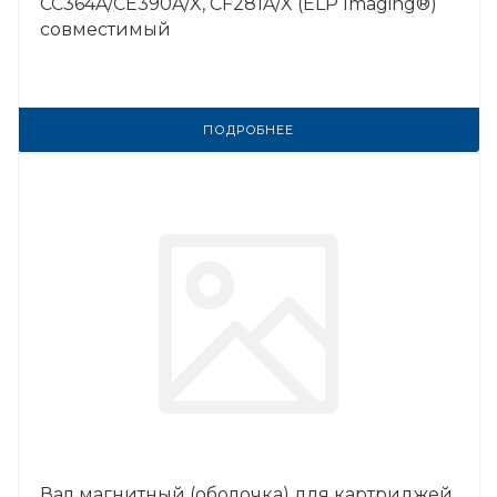
CC364A/CE390A/X, CF281A/X (ELP Imaging®)
совместимый
ПОДРОБНЕЕ
Вал магнитный (оболочка) для картриджей