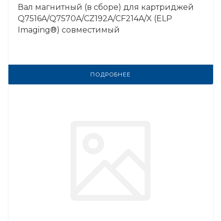
Вал магнитный (в сборе) для картриджей
Q7516A/Q7570A/CZ192A/CF214A/X (ELP
Imaging®) совместимый
ПОДРОБНЕЕ