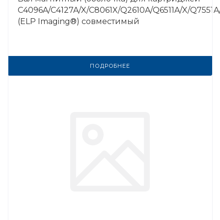
C4096A/C4127A/X/C8061X/Q2610A/Q6511A/X/Q7551A
(ELP Imaging®) совместимый
ПОДРОБНЕЕ