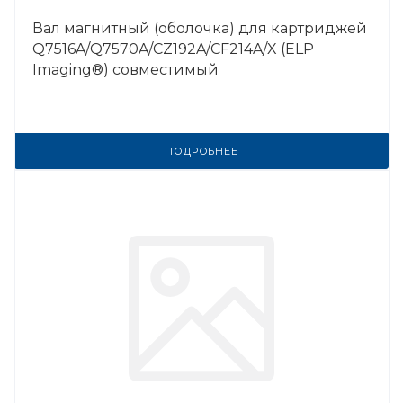
Вал магнитный (оболочка) для картриджей
Q7516A/Q7570A/CZ192A/CF214A/X (ELP
Imaging®) совместимый
ПОДРОБНЕЕ