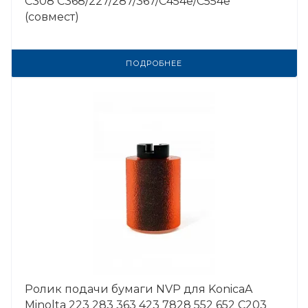
C308 C368/227/287/367/С454e/С554e
(совмест)
ПОДРОБНЕЕ
Ролик подачи бумаги NVP для KonicaA
Minolta 223 283 363 423 7828 552 652 C203