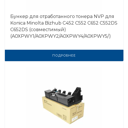
Бункер для отработанного тонера NVP для
Konica Minolta Bizhub C452 C552 C652 C552DS
C652DS (совместимый)
(A0XPWY1/A0XPWY2/A0XPWY4/A0XPWY5/)
ПОДРОБНЕЕ