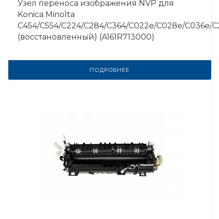
Узел переноса изображения NVP для
Konica Minolta
C454/C554/C224/C284/C364/C022e/C028e/C036e/C
(восстановленный) (A161R713000)
ПОДРОБНЕЕ