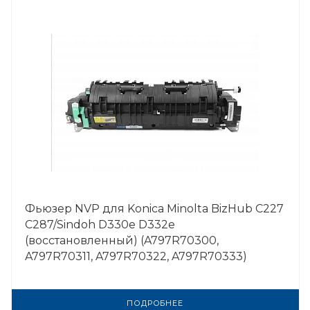
Фьюзер NVP для Konica Minolta BizHub C227
C287/Sindoh D330e D332e
(восстановленный) (A797R70300,
A797R70311, A797R70322, A797R70333)
ПОДРОБНЕЕ